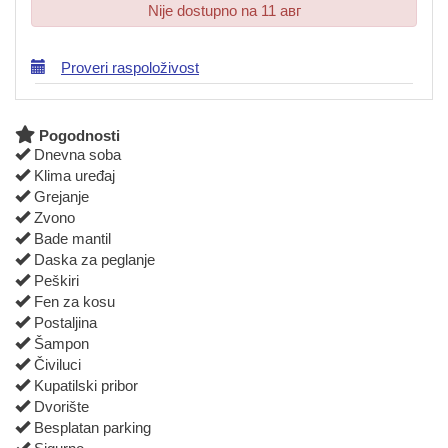
Nije dostupno na 11 авг
Proveri raspoloživost
Pogodnosti
Dnevna soba
Klima uređaj
Grejanje
Zvono
Bade mantil
Daska za peglanje
Peškiri
Fen za kosu
Postaljina
Šampon
Čiviluci
Kupatilski pribor
Dvorište
Besplatan parking