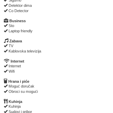
Sigurno
Detektor dima
Co Detector
Business
Sto
Laptop friendly
Zabava
TV
Kablovska televizija
Internet
Internet
Wifi
Hrana i piće
Moguć doručak
Obroci su mogući
Kuhinja
Kuhinja
Sudovi i pribor