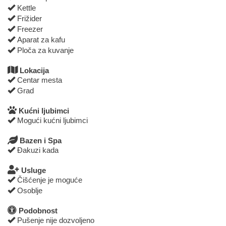
Kettle
Frižider
Freezer
Aparat za kafu
Ploča za kuvanje
Lokacija
Centar mesta
Grad
Kućni ljubimci
Mogući kućni ljubimci
Bazen i Spa
Đakuzi kada
Usluge
Čišćenje je moguće
Osoblje
Podobnost
Pušenje nije dozvoljeno