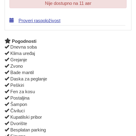
Nije dostupno na 11 авг
Proveri raspoloživost
Pogodnosti
Dnevna soba
Klima uređaj
Grejanje
Zvono
Bade mantil
Daska za peglanje
Peškiri
Fen za kosu
Postaljina
Šampon
Čiviluci
Kupatilski pribor
Dvorište
Besplatan parking