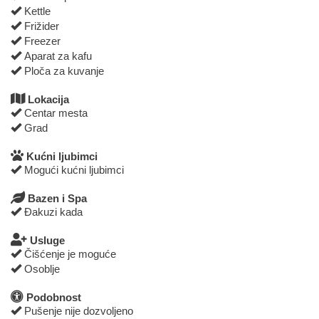
Kettle
Frižider
Freezer
Aparat za kafu
Ploča za kuvanje
Lokacija
Centar mesta
Grad
Kućni ljubimci
Mogući kućni ljubimci
Bazen i Spa
Đakuzi kada
Usluge
Čišćenje je moguće
Osoblje
Podobnost
Pušenje nije dozvoljeno