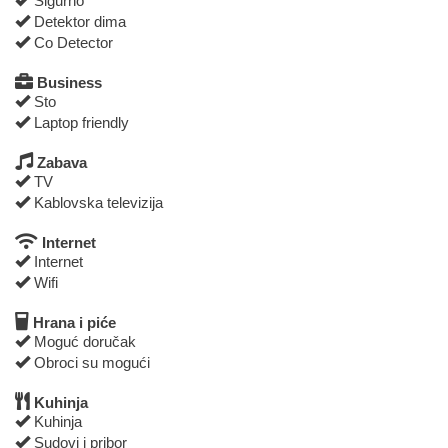
Sigurno
Detektor dima
Co Detector
Business
Sto
Laptop friendly
Zabava
TV
Kablovska televizija
Internet
Internet
Wifi
Hrana i piće
Moguć doručak
Obroci su mogući
Kuhinja
Kuhinja
Sudovi i pribor