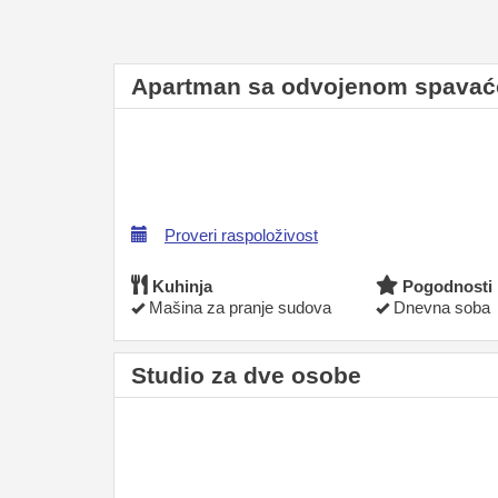
Apartman sa odvojenom spavać
Proveri raspoloživost
Kuhinja
Pogodnosti
Mašina za pranje sudova
Dnevna soba
Studio za dve osobe