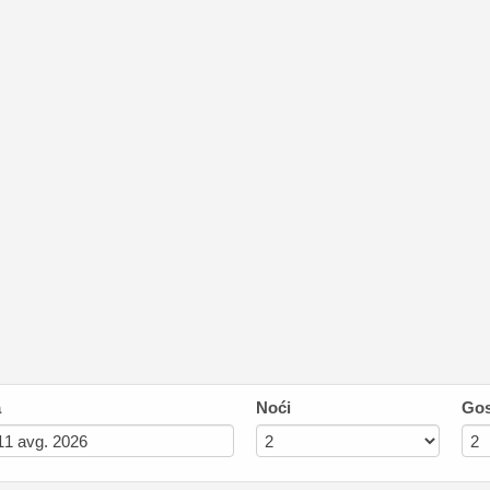
a
Noći
Gos