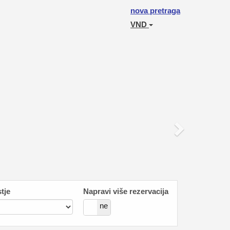
Next
nova pretraga
VND
tje
Napravi više rezervacija
da
ne