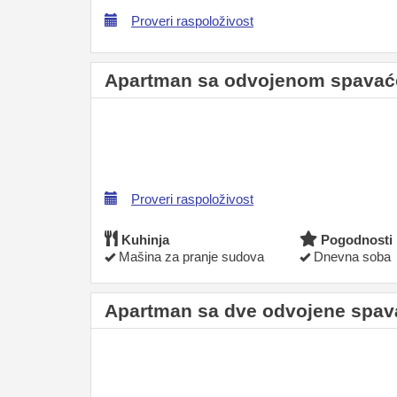
Proveri raspoloživost
Apartman sa odvojenom spavać
Proveri raspoloživost
Kuhinja
Pogodnosti
Mašina za pranje sudova
Dnevna soba
Apartman sa dve odvojene spava