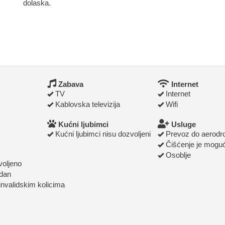
dolaska.
Zabava
Internet
TV
Internet
Kablovska televizija
Wifi
Kućni ljubimci
Usluge
Kućni ljubimci nisu dozvoljeni
Prevoz do aerod
Čišćenje je mogu
Osoblje
voljeno
odan
invalidskim kolicima