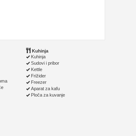
Kuhinja
Kuhinja
Sudovi i pribor
Kettle
Frižider
roma
Freezer
će
Aparat za kafu
Ploča za kuvanje