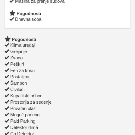
Mašina za pranje sudova
Pogodnosti
Dnevna soba
Pogodnosti
Klima uređaj
Grejanje
Zvono
Peškiri
Fen za kosu
Postaljina
Šampon
Čiviluci
Kupatilski pribor
Prostorija za sedenje
Privatan ulaz
Moguć parking
Paid Parking
Detektor dima
Co Detector