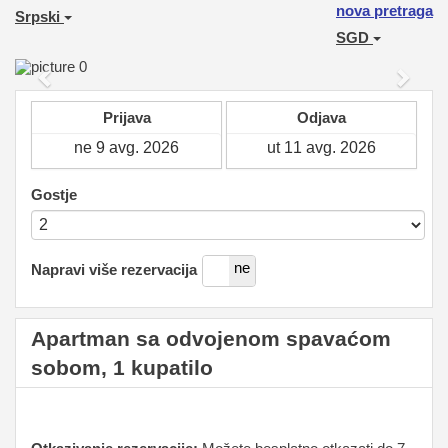
nova pretraga
Srpski
SGD
Previous
Next
Prijava
Odjava
Gostje
da
ne
Napravi više rezervacija
Apartman sa odvojenom spavaćom
sobom, 1 kupatilo