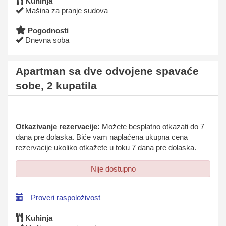
Kuhinja
Mašina za pranje sudova
Pogodnosti
Dnevna soba
Apartman sa dve odvojene spavaće
sobe, 2 kupatila
Otkazivanje rezervacije:
Možete besplatno otkazati do 7
dana pre dolaska. Biće vam naplaćena ukupna cena
rezervacije ukoliko otkažete u toku 7 dana pre dolaska.
Nije dostupno
Proveri raspoloživost
Kuhinja