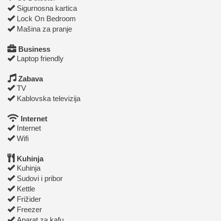
Sigurnosna kartica
Lock On Bedroom
Mašina za pranje
Business
Laptop friendly
Zabava
TV
Kablovska televizija
Internet
Internet
Wifi
Kuhinja
Kuhinja
Sudovi i pribor
Kettle
Frižider
Freezer
Aparat za kafu