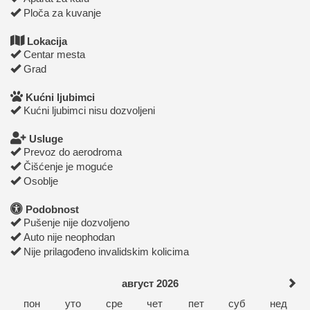
Ploča za kuvanje
Lokacija
Centar mesta
Grad
Kućni ljubimci
Kućni ljubimci nisu dozvoljeni
Usluge
Prevoz do aerodroma
Čišćenje je moguće
Osoblje
Podobnost
Pušenje nije dozvoljeno
Auto nije neophodan
Nije prilagođeno invalidskim kolicima
август 2026
пон
уто
сре
чет
пет
суб
нед