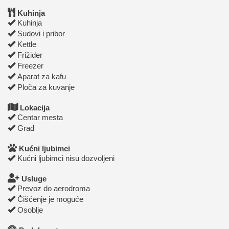
Kuhinja
Kuhinja
Sudovi i pribor
Kettle
Frižider
Freezer
Aparat za kafu
Ploča za kuvanje
Lokacija
Centar mesta
Grad
Kućni ljubimci
Kućni ljubimci nisu dozvoljeni
Usluge
Prevoz do aerodroma
Čišćenje je moguće
Osoblje