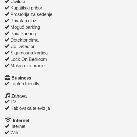
Čiviluci
Kupatilski pribor
Prostorija za sedenje
Privatan ulaz
Moguć parking
Paid Parking
Detektor dima
Co Detector
Sigurnosna kartica
Lock On Bedroom
Mašina za pranje
Business
Laptop friendly
Zabava
TV
Kablovska televizija
Internet
Internet
Wifi