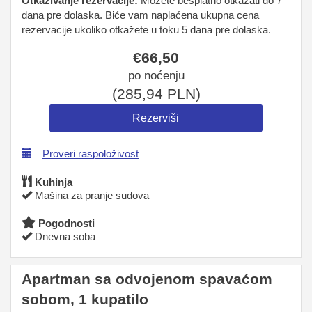
Otkazivanje rezervacije:
Možete besplatno otkazati do 7
dana pre dolaska. Biće vam naplaćena ukupna cena
rezervacije ukoliko otkažete u toku 5 dana pre dolaska.
€
66
,50
po noćenju
(
285
,94
PLN
)
Proveri raspoloživost
Kuhinja
Mašina za pranje sudova
Pogodnosti
Dnevna soba
Apartman sa odvojenom spavaćom
sobom, 1 kupatilo