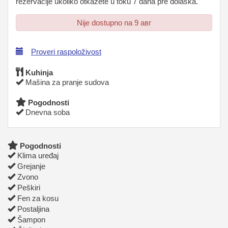
rezervacije ukoliko otkažete u toku 7 dana pre dolaska.
Nije dostupno na 9 авг
Proveri raspoloživost
Kuhinja
Mašina za pranje sudova
Pogodnosti
Dnevna soba
Pogodnosti
Klima uređaj
Grejanje
Zvono
Peškiri
Fen za kosu
Postaljina
Šampon