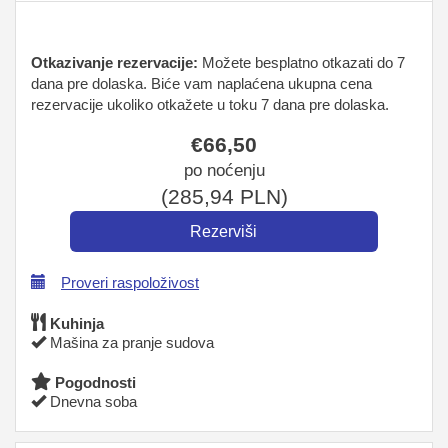
Otkazivanje rezervacije:
Možete besplatno otkazati do 7
dana pre dolaska. Biće vam naplaćena ukupna cena
rezervacije ukoliko otkažete u toku 7 dana pre dolaska.
€
66
,50
po noćenju
(
285
,94
PLN
)
Proveri raspoloživost
Kuhinja
Mašina za pranje sudova
Pogodnosti
Dnevna soba