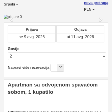
nova pretraga
Srpski
PLN
Previous
Next
Prijava
Odjava
Gostje
da
ne
Napravi više rezervacija
Apartman sa odvojenom spavaćom
sobom, 1 kupatilo