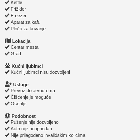
Kettle
Frižider
Freezer
Aparat za kafu
Ploča za kuvanje
Lokacija
Centar mesta
Grad
Kućni ljubimci
Kućni ljubimci nisu dozvoljeni
Usluge
Prevoz do aerodroma
Čišćenje je moguće
Osoblje
Podobnost
Pušenje nije dozvoljeno
Auto nije neophodan
Nije prilagođeno invalidskim kolicima