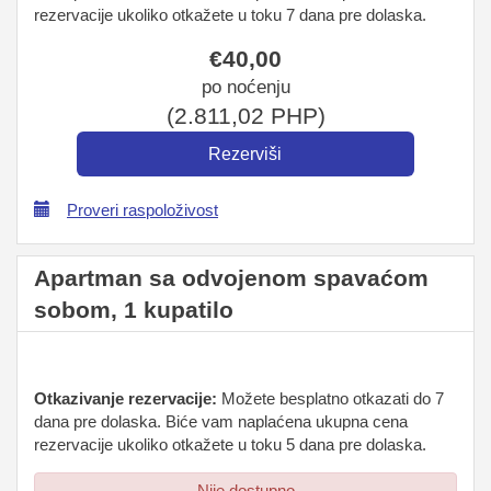
rezervacije ukoliko otkažete u toku 7 dana pre dolaska.
€
40
,00
po noćenju
(
2.811
,02
PHP
)
Proveri raspoloživost
Apartman sa odvojenom spavaćom
sobom, 1 kupatilo
Otkazivanje rezervacije:
Možete besplatno otkazati do 7
dana pre dolaska. Biće vam naplaćena ukupna cena
rezervacije ukoliko otkažete u toku 5 dana pre dolaska.
Nije dostupno