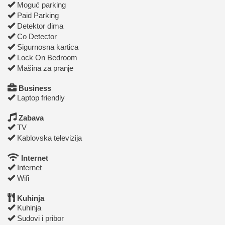
Moguć parking
Paid Parking
Detektor dima
Co Detector
Sigurnosna kartica
Lock On Bedroom
Mašina za pranje
Business
Laptop friendly
Zabava
TV
Kablovska televizija
Internet
Internet
Wifi
Kuhinja
Kuhinja
Sudovi i pribor