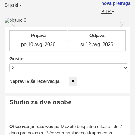
nova pretraga
Srpski
PHP
Previous
Next
Prijava
Odjava
Gostje
da
ne
Napravi više rezervacija
Studio za dve osobe
Otkazivanje rezervacije:
Možete besplatno otkazati do 7
dana pre dolaska. Biće vam naplaćena ukupna cena