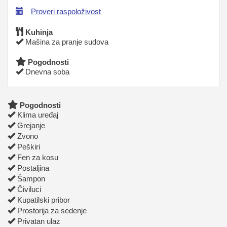
Proveri raspoloživost
Kuhinja
Mašina za pranje sudova
Pogodnosti
Dnevna soba
Pogodnosti
Klima uređaj
Grejanje
Zvono
Peškiri
Fen za kosu
Postaljina
Šampon
Čiviluci
Kupatilski pribor
Prostorija za sedenje
Privatan ulaz