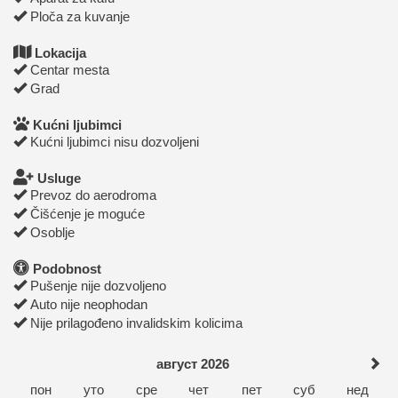
Ploča za kuvanje
Lokacija
Centar mesta
Grad
Kućni ljubimci
Kućni ljubimci nisu dozvoljeni
Usluge
Prevoz do aerodroma
Čišćenje je moguće
Osoblje
Podobnost
Pušenje nije dozvoljeno
Auto nije neophodan
Nije prilagođeno invalidskim kolicima
август 2026
пон
уто
сре
чет
пет
суб
нед