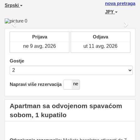
nova pretraga
Srpski
JPY
Previous
Next
Prijava
Odjava
Gostje
da
ne
Napravi više rezervacija
Apartman sa odvojenom spavaćom
sobom, 1 kupatilo