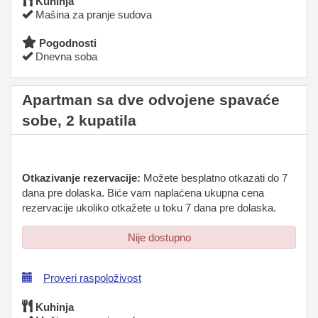
Kuhinja
Mašina za pranje sudova
Pogodnosti
Dnevna soba
Apartman sa dve odvojene spavaće
sobe, 2 kupatila
Otkazivanje rezervacije:
Možete besplatno otkazati do 7
dana pre dolaska. Biće vam naplaćena ukupna cena
rezervacije ukoliko otkažete u toku 7 dana pre dolaska.
Nije dostupno
Proveri raspoloživost
Kuhinja